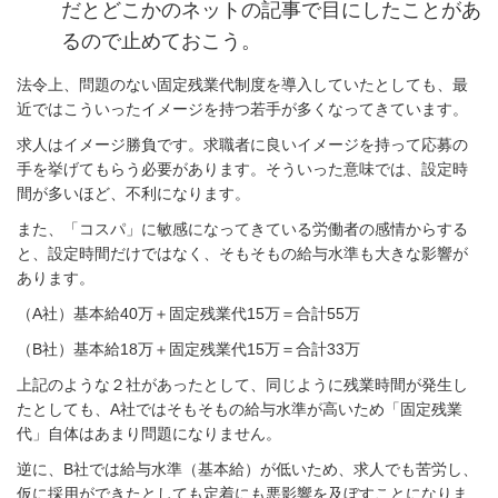
だとどこかのネットの記事で目にしたことがあ
るので止めておこう。
法令上、問題のない固定残業代制度を導入していたとしても、最
近ではこういったイメージを持つ若手が多くなってきています。
求人はイメージ勝負です。求職者に良いイメージを持って応募の
手を挙げてもらう必要があります。そういった意味では、設定時
間が多いほど、不利になります。
また、「コスパ」に敏感になってきている労働者の感情からする
と、設定時間だけではなく、そもそもの給与水準も大きな影響が
あります。
（A社）基本給40万＋固定残業代15万＝合計55万
（B社）基本給18万＋固定残業代15万＝合計33万
上記のような２社があったとして、同じように残業時間が発生し
たとしても、A社ではそもそもの給与水準が高いため「固定残業
代」自体はあまり問題になりません。
逆に、B社では給与水準（基本給）が低いため、求人でも苦労し、
仮に採用ができたとしても定着にも悪影響を及ぼすことになりま