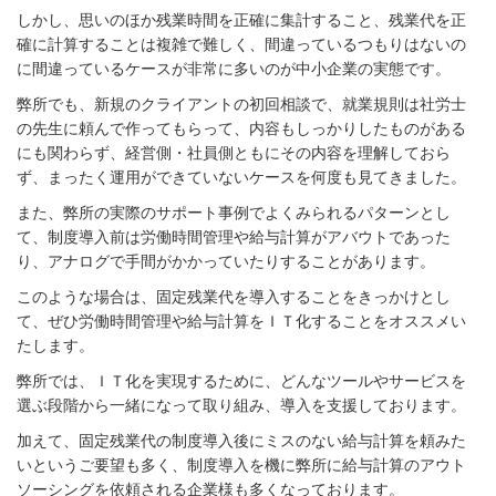
しかし、思いのほか残業時間を正確に集計すること、残業代を正
確に計算することは複雑で難しく、間違っているつもりはないの
に間違っているケースが非常に多いのが中小企業の実態です。
弊所でも、新規のクライアントの初回相談で、就業規則は社労士
の先生に頼んで作ってもらって、内容もしっかりしたものがある
にも関わらず、経営側・社員側ともにその内容を理解しておら
ず、まったく運用ができていないケースを何度も見てきました。
また、弊所の実際のサポート事例でよくみられるパターンとし
て、制度導入前は労働時間管理や給与計算がアバウトであった
り、アナログで手間がかかっていたりすることがあります。
このような場合は、固定残業代を導入することをきっかけとし
て、ぜひ労働時間管理や給与計算をＩＴ化することをオススメい
たします。
弊所では、ＩＴ化を実現するために、どんなツールやサービスを
選ぶ段階から一緒になって取り組み、導入を支援しております。
加えて、固定残業代の制度導入後にミスのない給与計算を頼みた
いというご要望も多く、制度導入を機に弊所に給与計算のアウト
ソーシングを依頼される企業様も多くなっております。