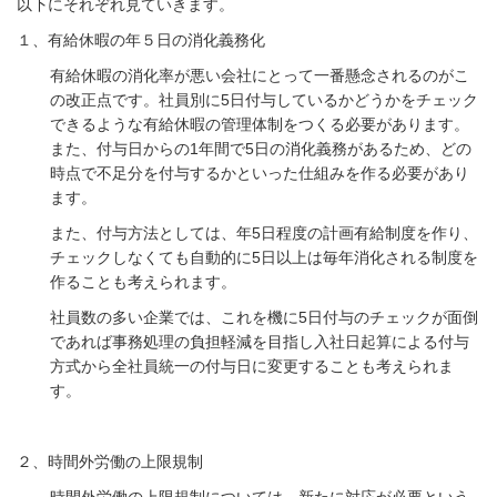
以下にそれぞれ見ていきます。
１、有給休暇の年５日の消化義務化
有給休暇の消化率が悪い会社にとって一番懸念されるのがこ
の改正点です。社員別に5日付与しているかどうかをチェック
できるような有給休暇の管理体制をつくる必要があります。
また、付与日からの1年間で5日の消化義務があるため、どの
時点で不足分を付与するかといった仕組みを作る必要があり
ます。
また、付与方法としては、年5日程度の計画有給制度を作り、
チェックしなくても自動的に5日以上は毎年消化される制度を
作ることも考えられます。
社員数の多い企業では、これを機に5日付与のチェックが面倒
であれば事務処理の負担軽減を目指し入社日起算による付与
方式から全社員統一の付与日に変更することも考えられま
す。
２、時間外労働の上限規制
時間外労働の上限規制については、新たに対応が必要という