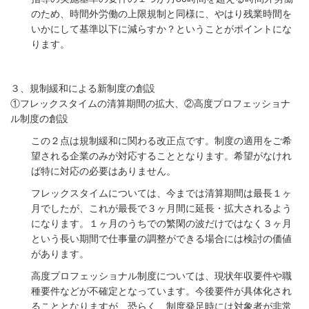
のため、時間外労働の上限規制と同様に、やはり残業時間を
いかにして基準以下に減らすか？ということがポイントにな
ります。
３、規制緩和による新制度の創設
①フレックスタイムの清算期間の拡大、②高度プロフェッショナ
ル制度の創設
この２点は規制緩和に関わる改正点です。制度の適用をご希
望される企業のみが対応することとなります。希望がなけれ
ば特に対応の必要はありません。
フレックスタイムについては、今までは清算期間は最長１ヶ
月でしたが、これが最長で３ヶ月間に延長・拡大されるよう
になります。１ヶ月のうちでの繁閑の波だけではなく３ヶ月
という長い期間で仕事量の調整ができる場合には検討の価値
があります。
高度プロフェッショナル制度については、現状年収要件や職
種要件などが不確定となっています。今後要件が具体化され
ることとなりますが、恐らく、制度発足時には対象者が非常