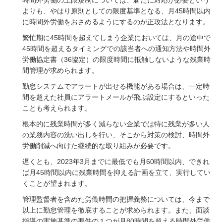
よりも、やはり原則としての限度基準となる、月45時間以内
に時間外労働をおさめるようにするのが正攻法となります。
繁忙期に45時間を超えてしまう企業においては、月の途中で
45時間を超えるタイミングでの該当者への通知方法や時間外
労働協定書（36協定）の限度時間に抵触しないような残業時
間管理が求められます。
勤怠システムでアラートが出せる機能がある場合は、一定時
間を超えた社員にアラートメールが飛ぶ設定にするといった
ことも考えられます。
根本的に残業時間が多く減らない企業では特に残業が多い人
の業務内容の洗い出しを行い、そこから対策の検討、時間外
労働削減へ向けた継続的な取り組みが必要です。
遅くとも、2023年3月までに最低でも月60時間以内、できれ
ば月45時間以内に残業時間を抑える計画を立て、実行してい
くことが望まれます。
管理監督者を含めた労働時間の把握義務については、今まで
以上に勤怠管理を徹底することが求められます。また、面談
指導の実施基準の要件の１つが月80時間を超える時間外労働