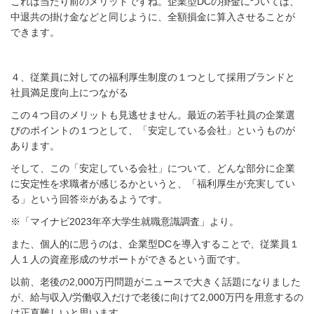
これは当たり前のメリットですね。企業型DCの掛金については、
中退共の掛け金などと同じように、全額損金に算入させることが
できます。
４、従業員に対しての福利厚生制度の１つとして採用ブランドと
社員満足度向上につながる
この４つ目のメリットも見逃せません。最近の若手社員の企業選
びのポイントの１つとして、「安定している会社」というものが
あります。
そして、この「安定している会社」について、どんな部分に企業
に安定性を求職者が感じるかというと、「福利厚生が充実してい
る」という回答※があるようです。
※「マイナビ2023年卒大学生就職意識調査」より。
また、個人的に思うのは、企業型DCを導入することで、従業員１
人１人の資産形成のサポートができるという面です。
以前、老後の2,000万円問題がニュースで大きく話題になりました
が、給与収入/労働収入だけで老後に向けて2,000万円を用意するの
は正直難しいと思います。