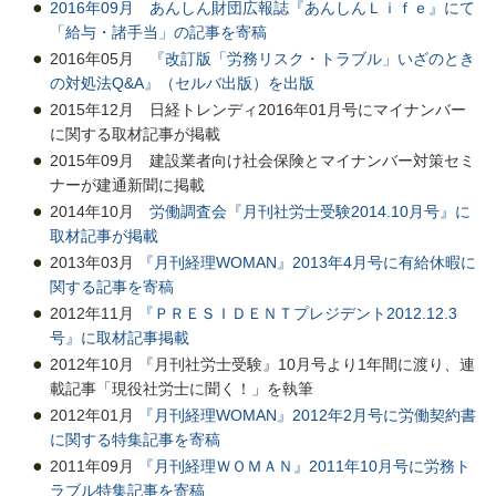
2016年09月 あんしん財団広報誌『あんしんＬｉｆｅ』にて
「給与・諸手当」の記事を寄稿
2016年05月
『改訂版「労務リスク・トラブル」いざのとき
の対処法Q&A』（セルバ出版）を出版
2015年12月 日経トレンディ2016年01月号にマイナンバー
に関する取材記事が掲載
2015年09月 建設業者向け社会保険とマイナンバー対策セミ
ナーが建通新聞に掲載
2014年10月
労働調査会『月刊社労士受験2014.10月号』に
取材記事が掲載
2013年03月
『月刊経理WOMAN』2013年4月号に有給休暇に
関する記事を寄稿
2012年11月
『ＰＲＥＳＩＤＥＮＴプレジデント2012.12.3
号』に取材記事掲載
2012年10月 『月刊社労士受験』10月号より1年間に渡り、連
載記事「現役社労士に聞く！」を執筆
2012年01月
『月刊経理WOMAN』2012年2月号に労働契約書
に関する特集記事を寄稿
2011年09月
『月刊経理ＷＯＭＡＮ』2011年10月号に労務ト
ラブル特集記事を寄稿