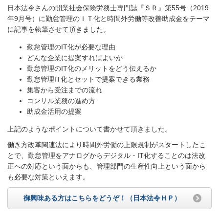
日本法令さんの開業社会保険労務士専門誌『ＳＲ』第55号（2019
年9月号）に勤怠管理のＩＴ化と時間外労働等改善助成金をテーマ
に記事を執筆させて頂きました。
勤怠管理のIT化が必要な理由
どんな企業に提案すればよいか
勤怠管理のIT化のメリットをどう伝えるか
勤怠管理IT化とセットで提案できる業務
集客から受注までの流れ
コンサル業務の進め方
助成金活用の提案
上記のようなポイントについて書かせて頂きました。
働き方改革関連法により時間外労働の上限規制がスタートしたこ
とで、勤怠管理をアナログからデジタル・IT化することのは法改
正への対応という面からも、管理部門の生産性向上という面から
も必要な対策といえます。
御興味ある方はこちらをどうぞ！（日本法令ＨＰ）